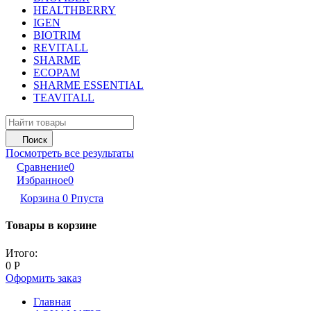
HEALTHBERRY
IGEN
BIOTRIM
REVITALL
SHARME
ECOPAM
SHARME ESSENTIAL
TEAVITALL
Поиск
Посмотреть все результаты
Сравнение
0
Избранное
0
Корзина
0
Р
пуста
Товары в корзине
Итого:
0
Р
Оформить заказ
Главная